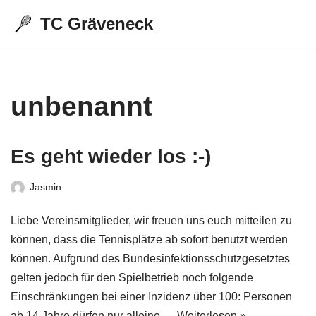
TC Gräveneck
Zum
Inhalt
springen
unbenannt
Es geht wieder los :-)
Jasmin
Liebe Vereinsmitglieder, wir freuen uns euch mitteilen zu
können, dass die Tennisplätze ab sofort benutzt werden
können. Aufgrund des Bundesinfektionsschutzgesetztes
gelten jedoch für den Spielbetrieb noch folgende
Einschränkungen bei einer Inzidenz über 100: Personen
ab 14 Jahre dürfen nur alleine,…
Weiterlesen »