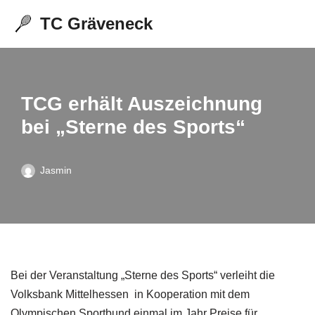
TC Gräveneck
Zum
Inhalt
springen
TCG erhält Auszeichnung
bei „Sterne des Sports“
Jasmin
Bei der Veranstaltung „Sterne des Sports“ verleiht die
Volksbank Mittelhessen in Kooperation mit dem
Olympischen Sportbund einmal im Jahr Preise für