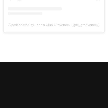
A post shared by Tennis Club Gräveneck (@tc_graeveneck)