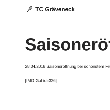
TC Gräveneck
Zum
Inhalt
springen
Saisonerö
28.04.2018 Saisoneröffnung bei schönstem Fr
[IMG-Gal id=326]