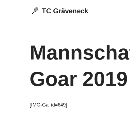
TC Gräveneck
Zum
Inhalt
springen
Mannschaf
Goar 2019 
[IMG-Gal id=649]